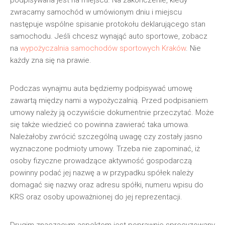
podpisywana jest na miejscu. Na zakończenie, kiedy
zwracamy samochód w umówionym dniu i miejscu
następuje wspólne spisanie protokołu deklarującego stan
samochodu. Jeśli chcesz wynająć auto sportowe, zobacz
na
wypożyczalnia samochodów sportowych Kraków
. Nie
każdy zna się na prawie.
Podczas wynajmu auta będziemy podpisywać umowę
zawartą między nami a wypożyczalnią. Przed podpisaniem
umowy należy ją oczywiście dokumentnie przeczytać. Może
się także wiedzieć co powinna zawierać taka umowa.
Należałoby zwrócić szczególną uwagę czy zostały jasno
wyznaczone podmioty umowy. Trzeba nie zapominać, iż
osoby fizyczne prowadzące aktywność gospodarczą
powinny podać jej nazwę a w przypadku spółek należy
domagać się nazwy oraz adresu spółki, numeru wpisu do
KRS oraz osoby upoważnionej do jej reprezentacji.