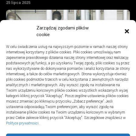
25 lipca 2025
Zarządzaj zgodami plików
cookie
W celu świadczenia usług na najwyższym poziomie w ramach naszej strony
internetowej korzystamy z plików cookies. Pliki cookies umożliwiają nam
zapewnienie prawidłowego działania naszej strony internetowej oraz realizację
podstawowych jej funkcji, a po uzyskaniu Twojej zgody, pliki cookies są przez
nas wykorzystywane do dokonywania pomiarów i analiz korzystania ze strony
internetowej, a także do celów marketingowych. Strona wykorzystuje również
pliki cookies podmiotów trzecich w celu korzystania z zewnętrznych narzędzi
analitycznych i marketingowych. Aby wyrazić zgodę na instalowanie na
Turystyka
Twoim urządzeniu końcowym plików cookies wszystkich wskazanych wyżej
Jak znaleźć dobrą firmę do sanitarnych instalacji w szpitalach
kategorii kliknij przycisk "Akceptuję". Poszczególne ustawienia plików cookies
20 lipca 2025
możesz zmieniać po kliknięciu przycisku „Zobacz preferencje”. Jeśli
ustawienia odpowiadają Twoim preferencjom, aby wyrazić zgodę na
instalowanie plików cookies na Twoim urządzeniu końcowym w wybranym
przez Ciebie zakresie kliknij przycisk "Akceptuję". Szczegółowe znajdziesz w
Polityce prywatności
.