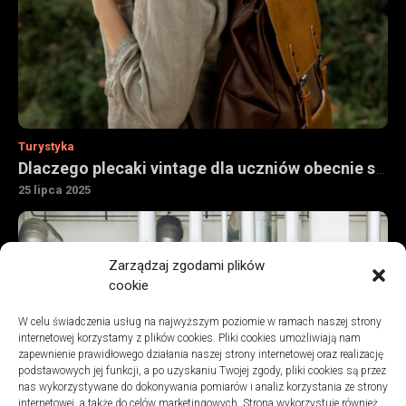
Turystyka
Dlaczego plecaki vintage dla uczniów obecnie są tak chętnie kupowane
25 lipca 2025
Zarządzaj zgodami plików
cookie
W celu świadczenia usług na najwyższym poziomie w ramach naszej strony
internetowej korzystamy z plików cookies. Pliki cookies umożliwiają nam
zapewnienie prawidłowego działania naszej strony internetowej oraz realizację
podstawowych jej funkcji, a po uzyskaniu Twojej zgody, pliki cookies są przez
nas wykorzystywane do dokonywania pomiarów i analiz korzystania ze strony
internetowej, a także do celów marketingowych. Strona wykorzystuje również