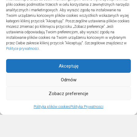
pliki cookies podmiotów trzecich w celu korzystania z zewnętrznych narzędzi
analitycznych i marketingowych. Aby wyrazić zgodę na instalowanie na
Turystyka
Twoim urządzeniu końcowym plików cookies wszystkich wskazanych wyżej
Jak znaleźć dobrą firmę do sanitarnych instalacji w szpitalach
kategorii kliknij przycisk "Akceptuję". Poszczególne ustawienia plików cookies
20 lipca 2025
możesz zmieniać po kliknięciu przycisku „Zobacz preferencje”. Jeśli
ustawienia odpowiadają Twoim preferencjom, aby wyrazić zgodę na
instalowanie plików cookies na Twoim urządzeniu końcowym w wybranym
przez Ciebie zakresie kliknij przycisk "Akceptuję". Szczegółowe znajdziesz w
Polityce prywatności
.
Akceptuję
Odmów
Sportowo © 2026. All Rights Reserved.
Zobacz preferencje
Polityka plików cookies
Polityka Prywatności