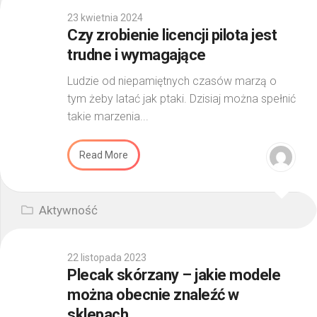
23 kwietnia 2024
Czy zrobienie licencji pilota jest
trudne i wymagające
Ludzie od niepamiętnych czasów marzą o
tym żeby latać jak ptaki. Dzisiaj można spełnić
takie marzenia...
Read More
Aktywność
22 listopada 2023
Plecak skórzany – jakie modele
można obecnie znaleźć w
sklepach