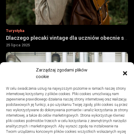
Turystyka
Dlaczego plecaki vintage dla uczniów obecnie są tak chętnie kupowane
25 lipca 2025
Zarządzaj zgodami plików
cookie
W celu świadczenia usług na najwyższym poziomie w ramach naszej strony
internetowej korzystamy z plików cookies. Pliki cookies umożliwiają nam
zapewnienie prawidłowego działania naszej strony internetowej oraz realizację
podstawowych jej funkcji, a po uzyskaniu Twojej zgody, pliki cookies są przez
nas wykorzystywane do dokonywania pomiarów i analiz korzystania ze strony
internetowej, a także do celów marketingowych. Strona wykorzystuje również
pliki cookies podmiotów trzecich w celu korzystania z zewnętrznych narzędzi
analitycznych i marketingowych. Aby wyrazić zgodę na instalowanie na
Turystyka
Twoim urządzeniu końcowym plików cookies wszystkich wskazanych wyżej
Jak znaleźć dobrą firmę do sanitarnych instalacji w szpitalach