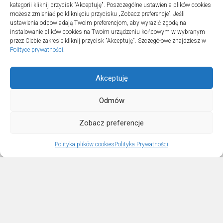
kategorii kliknij przycisk "Akceptuję". Poszczególne ustawienia plików cookies
20 lipca 2025
możesz zmieniać po kliknięciu przycisku „Zobacz preferencje”. Jeśli
ustawienia odpowiadają Twoim preferencjom, aby wyrazić zgodę na
instalowanie plików cookies na Twoim urządzeniu końcowym w wybranym
przez Ciebie zakresie kliknij przycisk "Akceptuję". Szczegółowe znajdziesz w
Polityce prywatności
.
Akceptuję
Odmów
Sportowo © 2026. All Rights Reserved.
Zobacz preferencje
Polityka plików cookies
Polityka Prywatności