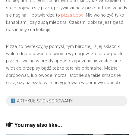
odbieganiu od tych zasad. Mimo to, kiedy tak właściwie na
stole pojawia się pizza, przywieziona z pizzerii, takie zasady
się nagina – potwierdza to
pizza Łeba
. Nie wolno żyć tylko
kanapkami, czy zupą mleczną. Czasami dobrze jest zjeść
coś innego na kolację.
Pizza, to perfekcyjny pomysł, tym bardziej, iż jej składniki
wolno dostosować do swoich wymogów. Za sprawą wielu
pizzerii, wolno w prosty sposób zapoznać niezastąpione
włoskie przepisy bądź też te totalnie orientalne. Można
spróbować, lub owoce morza, istotnie są takie smaczne
oraz, czy należałoby je przygotować w domowy sposób.
ARTYKUŁ SPONSOROWANY
You may also like...