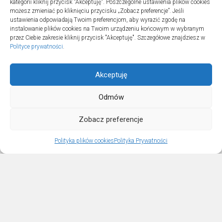
kategorii kliknij przycisk "Akceptuję". Poszczególne ustawienia plików cookies
20 lipca 2025
możesz zmieniać po kliknięciu przycisku „Zobacz preferencje”. Jeśli
ustawienia odpowiadają Twoim preferencjom, aby wyrazić zgodę na
instalowanie plików cookies na Twoim urządzeniu końcowym w wybranym
przez Ciebie zakresie kliknij przycisk "Akceptuję". Szczegółowe znajdziesz w
Polityce prywatności
.
Akceptuję
Odmów
Sportowo © 2026. All Rights Reserved.
Zobacz preferencje
Polityka plików cookies
Polityka Prywatności