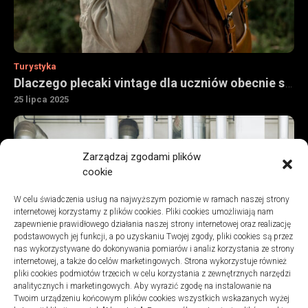
Turystyka
Dlaczego plecaki vintage dla uczniów obecnie są tak chętnie kupowane
25 lipca 2025
Zarządzaj zgodami plików
cookie
W celu świadczenia usług na najwyższym poziomie w ramach naszej strony
internetowej korzystamy z plików cookies. Pliki cookies umożliwiają nam
zapewnienie prawidłowego działania naszej strony internetowej oraz realizację
podstawowych jej funkcji, a po uzyskaniu Twojej zgody, pliki cookies są przez
nas wykorzystywane do dokonywania pomiarów i analiz korzystania ze strony
internetowej, a także do celów marketingowych. Strona wykorzystuje również
pliki cookies podmiotów trzecich w celu korzystania z zewnętrznych narzędzi
analitycznych i marketingowych. Aby wyrazić zgodę na instalowanie na
Turystyka
Twoim urządzeniu końcowym plików cookies wszystkich wskazanych wyżej
Jak znaleźć dobrą firmę do sanitarnych instalacji w szpitalach